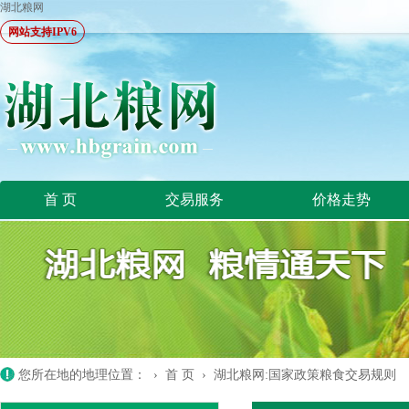
湖北粮网
网站支持IPV6
首 页
交易服务
价格走势
您所在地的地理位置： ›
首 页
›
湖北粮网:国家政策粮食交易规则