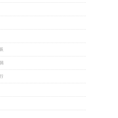
跃
弱
行