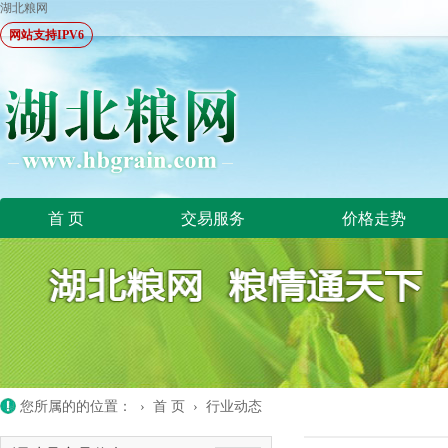
湖北粮网
网站支持IPV6
首 页
交易服务
价格走势
您所属的的位置： ›
首 页
›
行业动态