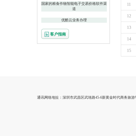
国家的粮食作物智能电子交易价格软件渠
11
道
12
优酷云业务办理
13
客户指南
14
15
通讯网络地扯：深圳市武昌区武珞路45-6新黄金时代商务旅游学校