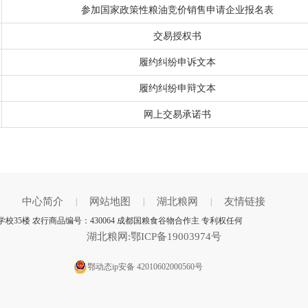
参加国家政策性粮油竞价销售申请企业报名表
交易授权书
履约纠纷申诉文本
履约纠纷申辩文本
网上交易承诺书
中心简介
网站地图
湖北粮网
友情链接
|
|
|
35楼 农行商品编号：430064 成都国粮食谷物合作主 专利权任何
湖北粮网:鄂ICP备19003974号
鄂动态ip安备 42010602000560号