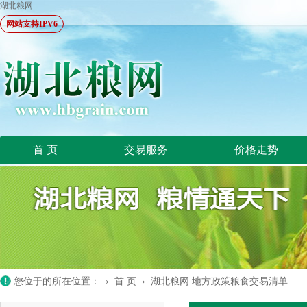
湖北粮网
网站支持IPV6
首 页
交易服务
价格走势
您位于的所在位置： ›
首 页
›
湖北粮网:地方政策粮食交易清单